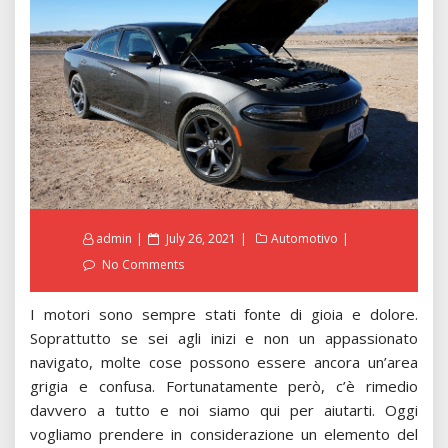
Posted
admin
July 26, 2021
Automotivo
on
No Comments
I motori sono sempre stati fonte di gioia e dolore.
Soprattutto se sei agli inizi e non un appassionato
navigato, molte cose possono essere ancora un’area
grigia e confusa. Fortunatamente però, c’è rimedio
davvero a tutto e noi siamo qui per aiutarti. Oggi
vogliamo prendere in considerazione un elemento del