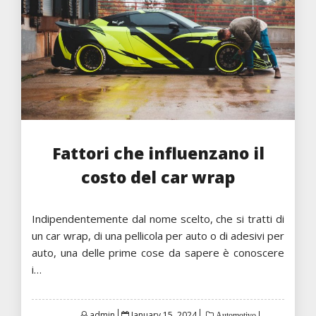
Fattori che influenzano il
costo del car wrap
Indipendentemente dal nome scelto, che si tratti di
un car wrap, di una pellicola per auto o di adesivi per
auto, una delle prime cose da sapere è conoscere
i…
Posted
admin
January 15, 2024
Automotivo