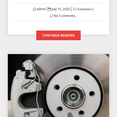
Posted
admin
July 15, 2025
Automotivo
on
No Comments
CONTINUE READING