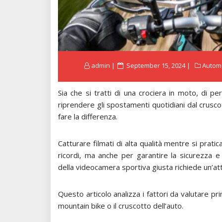
Posted
admin
September 15, 2024
Autom
on
Sia che si tratti di una crociera in moto, di pe
riprendere gli spostamenti quotidiani dal crusco
fare la differenza.
Catturare filmati di alta qualità mentre si prat
ricordi, ma anche per garantire la sicurezza 
della videocamera sportiva giusta richiede un’a
Questo articolo analizza i fattori da valutare p
mountain bike o il cruscotto dell’auto.