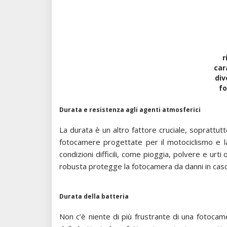
r
car
div
f
Durata e resistenza agli agenti atmosferici
La durata è un altro fattore cruciale, soprattutto
fotocamere progettate per il motociclismo e l
condizioni difficili, come pioggia, polvere e urti
robusta protegge la fotocamera da danni in caso 
Durata della batteria
Non c’è niente di più frustrante di una fotoca