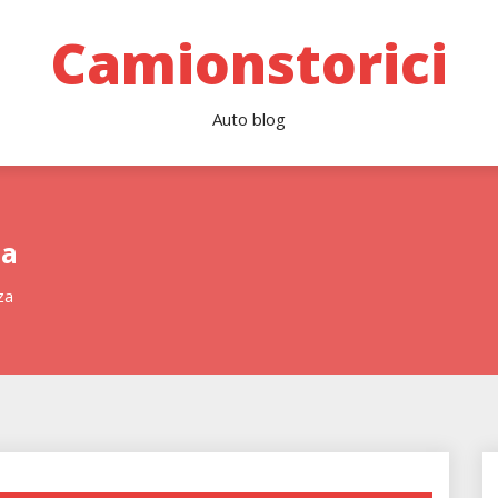
Camionstorici
Auto blog
za
za