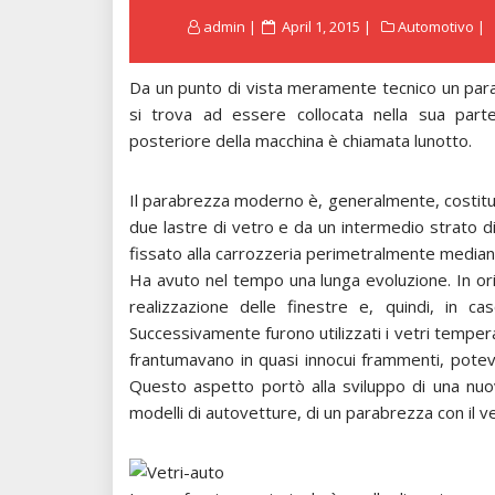
Posted
admin
April 1, 2015
Automotivo
on
Da un punto di vista meramente tecnico un para
si trova ad essere collocata nella sua parte
posteriore della macchina è chiamata lunotto.
Il parabrezza moderno è, generalmente, costitu
due lastre di vetro e da un intermedio strato 
fissato alla carrozzeria perimetralmente mediante
Ha avuto nel tempo una lunga evoluzione. In ori
realizzazione delle finestre e, quindi, in c
Successivamente furono utilizzati i vetri tempera
frantumavano in quasi innocui frammenti, pote
Questo aspetto portò alla sviluppo di una nuova
modelli di autovetture, di un parabrezza con il v