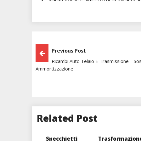
Post
Previous Post
Ricambi Auto Telaio E Trasmissione – So
Navigation
Ammortizzazione
Related Post
Specchietti
Trasformazion