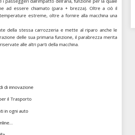
 i passeggeri dall’impatto dell’aria, funzione per la quale
ne ad essere chiamato (para + brezza). Oltre a ciò il
temperature estreme, oltre a fornire alla macchina una
e della stessa carrozzeria e mette al riparo anche le
azione delle sua primaria funzione, il parabrezza merita
ervate alle altri parti della macchina.
i di innovazione
per il Trasporto
i in ogni auto
online…
lla…