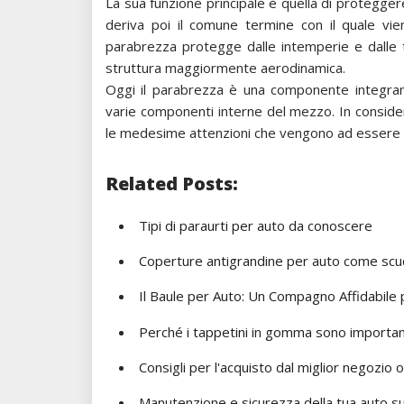
La sua funzione principale è quella di proteggere
deriva poi il comune termine con il quale vie
parabrezza protegge dalle intemperie e dalle 
struttura maggiormente aerodinamica.
Oggi il parabrezza è una componente integrant
varie componenti interne del mezzo. In consider
le medesime attenzioni che vengono ad essere ris
Related Posts:
Tipi di paraurti per auto da conoscere
Coperture antigrandine per auto come scud
Il Baule per Auto: Un Compagno Affidabile 
Perché i tappetini in gomma sono important
Consigli per l'acquisto dal miglior negozio 
Manutenzione e sicurezza della tua auto su