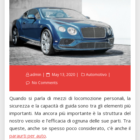
Posted
admin
May 13, 2020
Automotivo
on
No Comments
Quando si parla di mezzi di locomozione personali, la
sicurezza e la capacità di guida sono tra gli elementi più
importanti. Ma ancora più importante è la struttura del
nostro veicolo e l’efficacia di ognuna delle sue parti. Tra
queste, anche se spesso poco considerato, c’è anche il
paraurti per auto
.