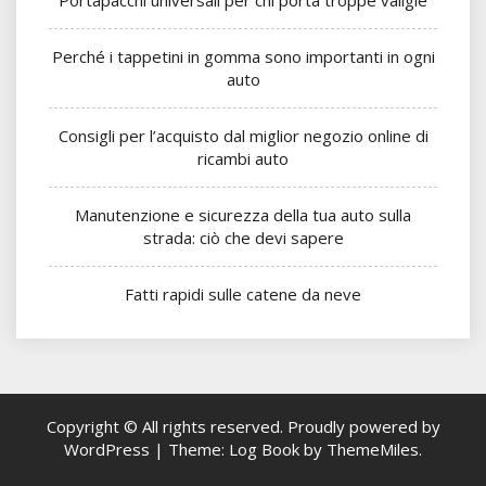
Portapacchi universali per chi porta troppe valigie
Perché i tappetini in gomma sono importanti in ogni
auto
Consigli per l’acquisto dal miglior negozio online di
ricambi auto
Manutenzione e sicurezza della tua auto sulla
strada: ciò che devi sapere
Fatti rapidi sulle catene da neve
Copyright © All rights reserved.
Proudly powered by
WordPress
|
Theme: Log Book by
ThemeMiles
.