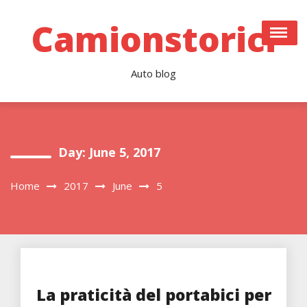
Skip
to
Camionstorici
content
Auto blog
Day:
June 5, 2017
Home
2017
June
5
La praticità del portabici per